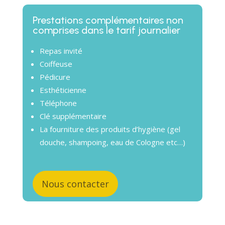
Prestations complémentaires non
comprises dans le tarif journalier
Repas invité
Coiffeuse
Pédicure
Esthéticienne
Téléphone
Clé supplémentaire
La fourniture des produits d’hygiène (gel
douche, shampoing, eau de Cologne etc…)
Nous contacter